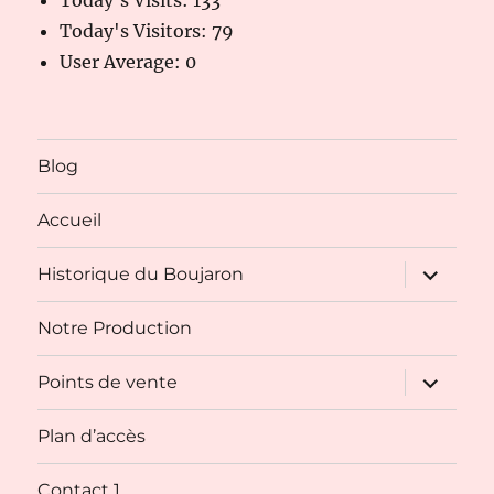
Today's Visitors:
79
User Average:
0
Blog
Accueil
ouvrir
Historique du Boujaron
le
sous-
menu
Notre Production
ouvrir
Points de vente
le
sous-
menu
Plan d’accès
Contact 1