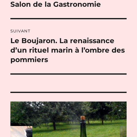
de
Salon de la Gastronomie
Publication
précédente :
l’article
SUIVANT
Le Boujaron. ​La renaissance
Publication
suivante :
d’un rituel marin à l’ombre des
pommiers