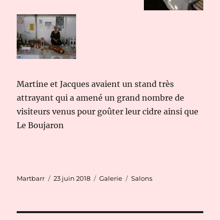
Martine et Jacques avaient un stand très
attrayant qui a amené un grand nombre de
visiteurs venus pour goûter leur cidre ainsi que
Le Boujaron
Auteur
Publié
Format
Catégories
Martbarr
23 juin 2018
Galerie
Salons
le