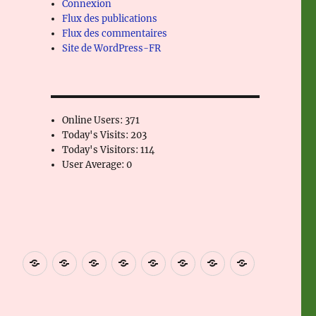
Connexion
Flux des publications
Flux des commentaires
Site de WordPress-FR
Online Users:
371
Today's Visits:
203
Today's Visitors:
114
User Average:
0
Blog
Accueil
Historique
Notre
Points
Plan
Contact
La
du
Production
de
d’accès
1
cidrerie
Boujaron
vente
fait