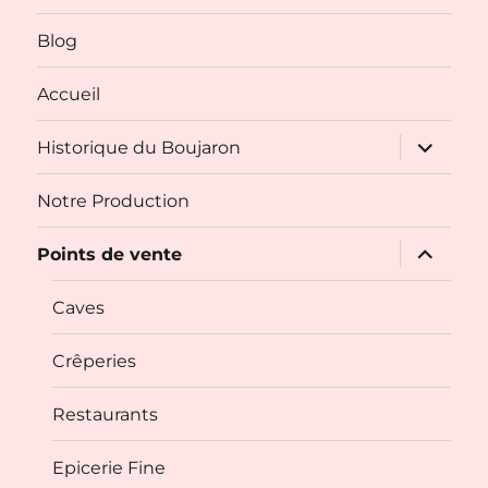
Blog
Accueil
ouvrir
Historique du Boujaron
le
sous-
menu
Notre Production
ouvrir
Points de vente
le
sous-
menu
Caves
Crêperies
Restaurants
Epicerie Fine